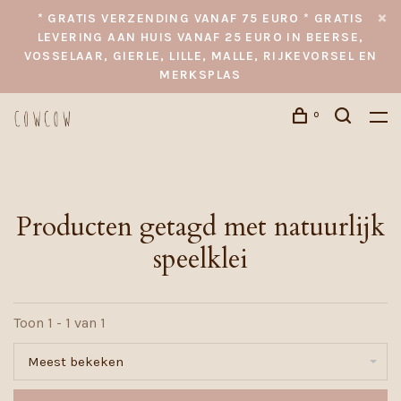
* GRATIS VERZENDING VANAF 75 EURO * GRATIS
LEVERING AAN HUIS VANAF 25 EURO IN BEERSE,
VOSSELAAR, GIERLE, LILLE, MALLE, RIJKEVORSEL EN
MERKSPLAS
0
Producten getagd met natuurlijk
speelklei
Toon 1 - 1 van 1
Meest bekeken