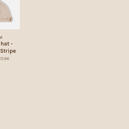
ut
hat -
Stripe
€11,86