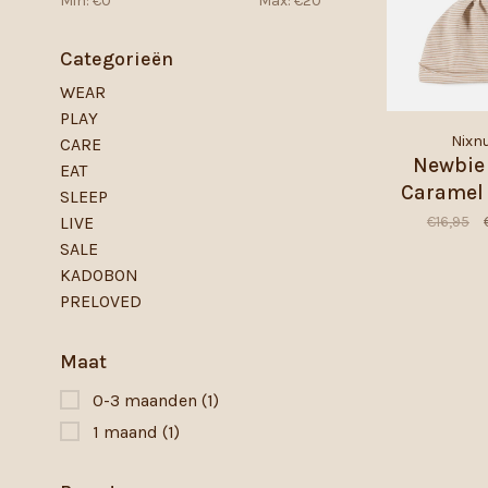
Min: €
0
Max: €
20
Categorieën
WEAR
PLAY
Nixn
CARE
Newbie 
EAT
Caramel 
SLEEP
€16,95
LIVE
SALE
KADOBON
PRELOVED
Maat
0-3 maanden
(1)
1 maand
(1)