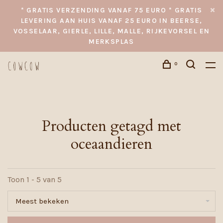
* GRATIS VERZENDING VANAF 75 EURO * GRATIS
LEVERING AAN HUIS VANAF 25 EURO IN BEERSE,
VOSSELAAR, GIERLE, LILLE, MALLE, RIJKEVORSEL EN
MERKSPLAS
0
Producten getagd met
oceaandieren
Toon 1 - 5 van 5
Meest bekeken