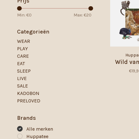
Prijs
Min: €
0
Max: €
20
Categorieën
WEAR
PLAY
Huppa
CARE
Wild va
EAT
SLEEP
€19,
LIVE
SALE
KADOBON
PRELOVED
Brands
Alle merken
Huppatee