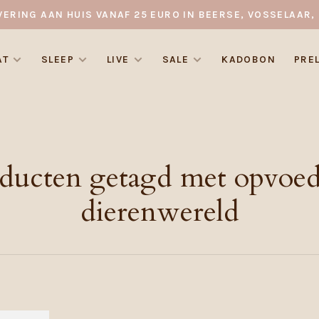
VERING AAN HUIS VANAF 25 EURO IN BEERSE, VOSSELAAR, 
AT
SLEEP
LIVE
SALE
KADOBON
PRE
ducten getagd met opvoe
dierenwereld