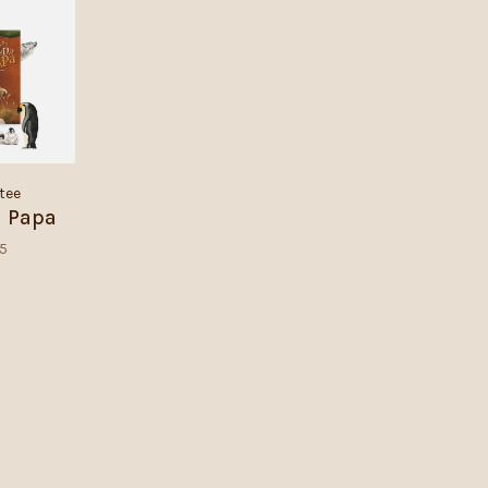
tee
n Papa
95