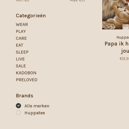
Min: €
0
Max: €
15
Categorieën
WEAR
PLAY
Huppa
CARE
Papa ik 
EAT
jo
SLEEP
€12,
LIVE
SALE
KADOBON
PRELOVED
Brands
Alle merken
Huppatee