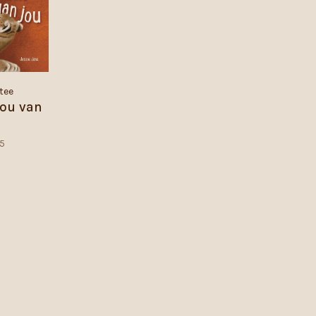
tee
hou van
u
95