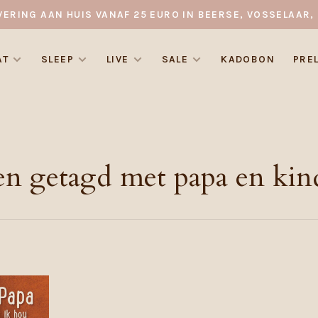
VERING AAN HUIS VANAF 25 EURO IN BEERSE, VOSSELAAR, 
AT
SLEEP
LIVE
SALE
KADOBON
PRE
n getagd met papa en kin