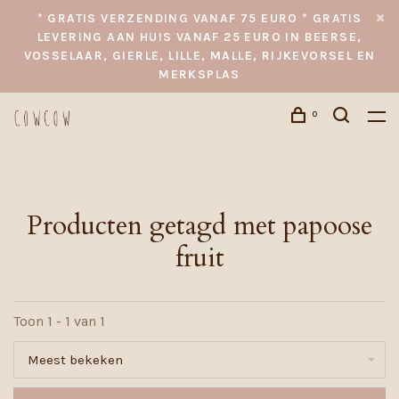
* GRATIS VERZENDING VANAF 75 EURO * GRATIS
LEVERING AAN HUIS VANAF 25 EURO IN BEERSE,
VOSSELAAR, GIERLE, LILLE, MALLE, RIJKEVORSEL EN
MERKSPLAS
0
Producten getagd met papoose
fruit
Toon 1 - 1 van 1
Meest bekeken