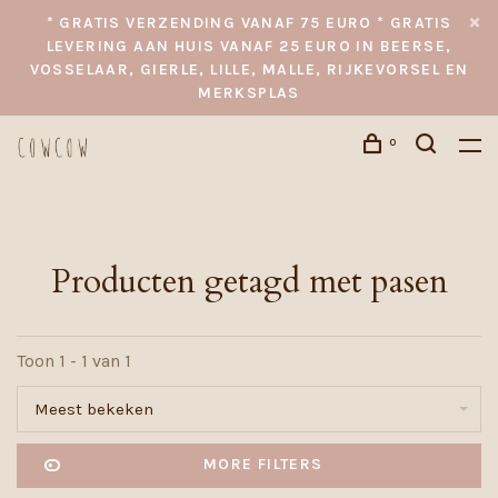
* GRATIS VERZENDING VANAF 75 EURO * GRATIS
LEVERING AAN HUIS VANAF 25 EURO IN BEERSE,
VOSSELAAR, GIERLE, LILLE, MALLE, RIJKEVORSEL EN
MERKSPLAS
0
Producten getagd met pasen
Toon 1 - 1 van 1
Meest bekeken
MORE FILTERS