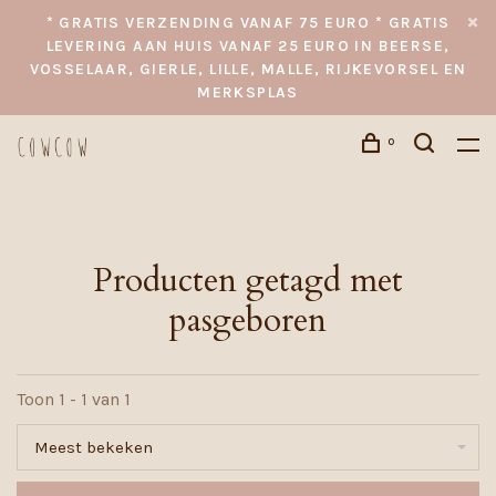
* GRATIS VERZENDING VANAF 75 EURO * GRATIS
LEVERING AAN HUIS VANAF 25 EURO IN BEERSE,
VOSSELAAR, GIERLE, LILLE, MALLE, RIJKEVORSEL EN
MERKSPLAS
0
Producten getagd met
pasgeboren
Toon 1 - 1 van 1
Meest bekeken