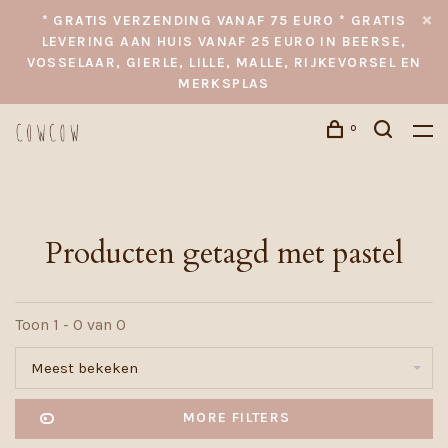
* GRATIS VERZENDING VANAF 75 EURO * GRATIS
LEVERING AAN HUIS VANAF 25 EURO IN BEERSE,
VOSSELAAR, GIERLE, LILLE, MALLE, RIJKEVORSEL EN
MERKSPLAS
0
Producten getagd met pastel
Toon 1 - 0 van 0
Meest bekeken
MORE FILTERS