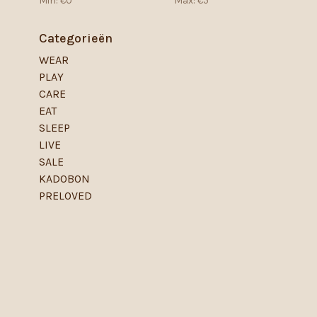
Min: €
0
Max: €
5
Categorieën
WEAR
PLAY
CARE
EAT
SLEEP
LIVE
SALE
KADOBON
PRELOVED