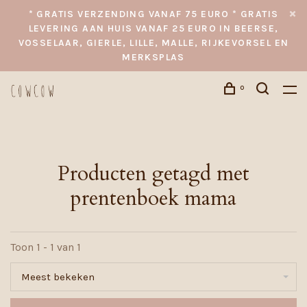
* GRATIS VERZENDING VANAF 75 EURO * GRATIS
LEVERING AAN HUIS VANAF 25 EURO IN BEERSE,
VOSSELAAR, GIERLE, LILLE, MALLE, RIJKEVORSEL EN
MERKSPLAS
0
Producten getagd met
prentenboek mama
Toon 1 - 1 van 1
Meest bekeken