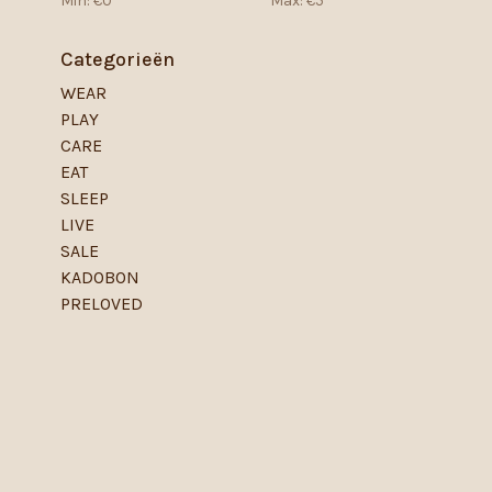
Min: €
0
Max: €
5
Categorieën
WEAR
PLAY
CARE
EAT
SLEEP
LIVE
SALE
KADOBON
PRELOVED