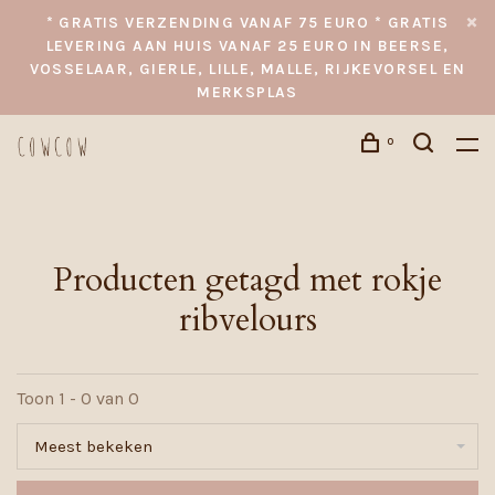
* GRATIS VERZENDING VANAF 75 EURO * GRATIS
LEVERING AAN HUIS VANAF 25 EURO IN BEERSE,
VOSSELAAR, GIERLE, LILLE, MALLE, RIJKEVORSEL EN
MERKSPLAS
0
Producten getagd met rokje
ribvelours
Toon 1 - 0 van 0
Meest bekeken