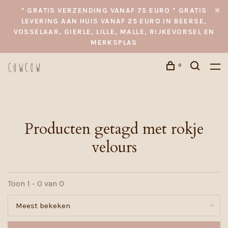
* GRATIS VERZENDING VANAF 75 EURO * GRATIS
LEVERING AAN HUIS VANAF 25 EURO IN BEERSE,
VOSSELAAR, GIERLE, LILLE, MALLE, RIJKEVORSEL EN
MERKSPLAS
0
Producten getagd met rokje
velours
Toon 1 - 0 van 0
Meest bekeken