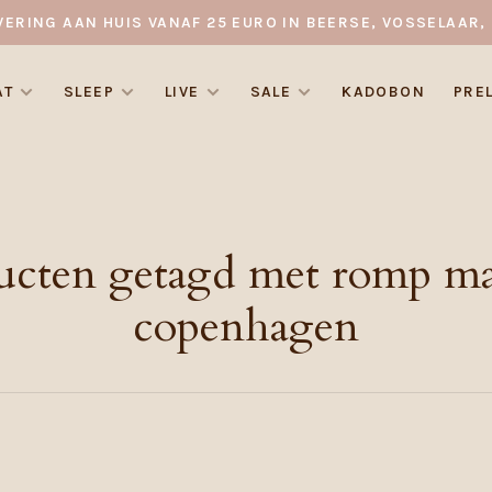
VERING AAN HUIS VANAF 25 EURO IN BEERSE, VOSSELAAR, 
AT
SLEEP
LIVE
SALE
KADOBON
PRE
ucten getagd met romp m
copenhagen