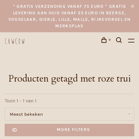
* GRATIS VERZENDING VANAF 75 EURO * GRATIS
LEVERING AAN HUIS VANAF 25 EURO IN BEERSE,
VOSSELAAR, GIERLE, LILLE, MALLE, RIJKEVORSEL EN
MERKSPLAS
0
Producten getagd met roze trui
Toon 1 - 1 van 1
Meest bekeken
MORE FILTERS