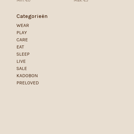
Min: €
0
Max: €
5
Categorieën
WEAR
PLAY
CARE
EAT
SLEEP
LIVE
SALE
KADOBON
PRELOVED