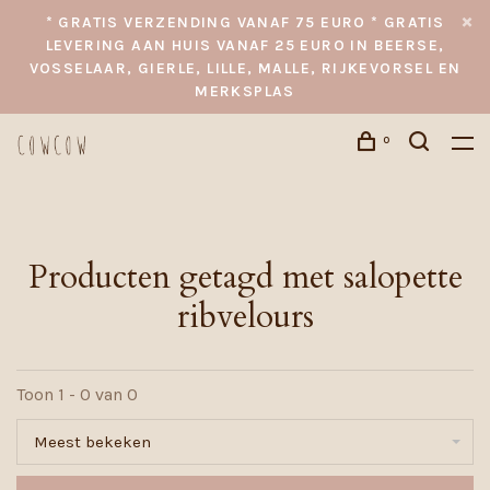
* GRATIS VERZENDING VANAF 75 EURO * GRATIS
LEVERING AAN HUIS VANAF 25 EURO IN BEERSE,
VOSSELAAR, GIERLE, LILLE, MALLE, RIJKEVORSEL EN
MERKSPLAS
0
Producten getagd met salopette
ribvelours
Toon 1 - 0 van 0
Meest bekeken