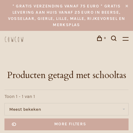
* GRATIS VERZENDING VANAF 75 EURO * GRATIS
LEVERING AAN HUIS VANAF 25 EURO IN BEERSE,
VOSSELAAR, GIERLE, LILLE, MALLE, RIJKEVORSEL EN
MERKSPLAS
0
Producten getagd met schooltas
Toon 1 - 1 van 1
Meest bekeken
MORE FILTERS