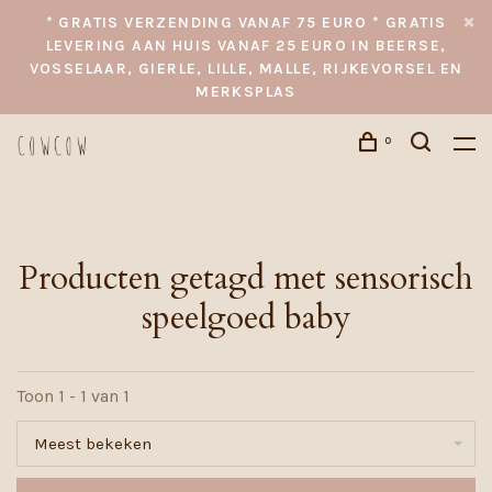
* GRATIS VERZENDING VANAF 75 EURO * GRATIS
LEVERING AAN HUIS VANAF 25 EURO IN BEERSE,
VOSSELAAR, GIERLE, LILLE, MALLE, RIJKEVORSEL EN
MERKSPLAS
0
Producten getagd met sensorisch
speelgoed baby
Toon 1 - 1 van 1
Meest bekeken