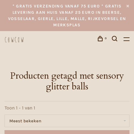
* GRATIS VERZENDING VANAF 75 EURO * GRATIS
LEVERING AAN HUIS VANAF 25 EURO IN BEERSE,
VOSSELAAR, GIERLE, LILLE, MALLE, RIJKEVORSEL EN
MERKSPLAS
0
Producten getagd met sensory
glitter balls
Toon 1 - 1 van 1
Meest bekeken