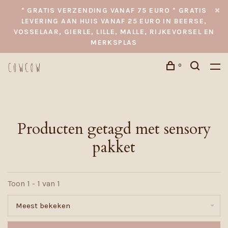
* GRATIS VERZENDING VANAF 75 EURO * GRATIS
LEVERING AAN HUIS VANAF 25 EURO IN BEERSE,
VOSSELAAR, GIERLE, LILLE, MALLE, RIJKEVORSEL EN
MERKSPLAS
0
Producten getagd met sensory
pakket
Toon 1 - 1 van 1
Meest bekeken