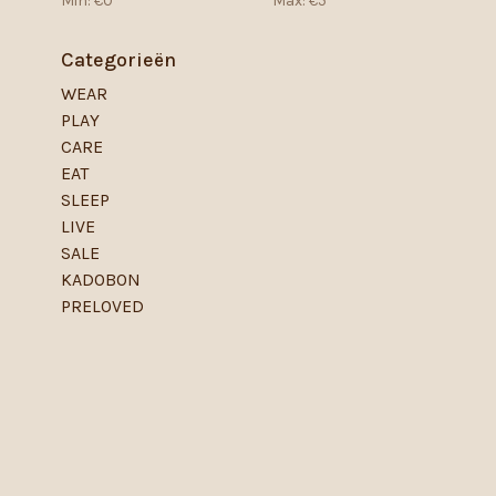
Min: €
0
Max: €
5
Categorieën
WEAR
PLAY
CARE
EAT
SLEEP
LIVE
SALE
KADOBON
PRELOVED