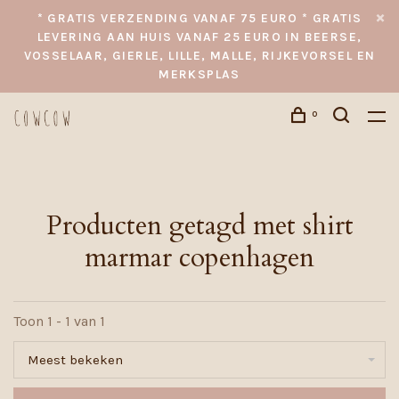
* GRATIS VERZENDING VANAF 75 EURO * GRATIS
LEVERING AAN HUIS VANAF 25 EURO IN BEERSE,
VOSSELAAR, GIERLE, LILLE, MALLE, RIJKEVORSEL EN
MERKSPLAS
0
Producten getagd met shirt
marmar copenhagen
Toon 1 - 1 van 1
Meest bekeken