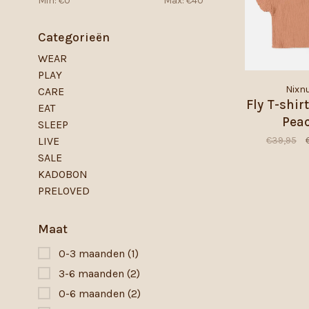
Min: €
0
Max: €
40
Categorieën
WEAR
PLAY
Nixn
CARE
Fly T-shir
EAT
Pea
SLEEP
€39,95
LIVE
SALE
KADOBON
PRELOVED
Maat
0-3 maanden
(1)
3-6 maanden
(2)
0-6 maanden
(2)