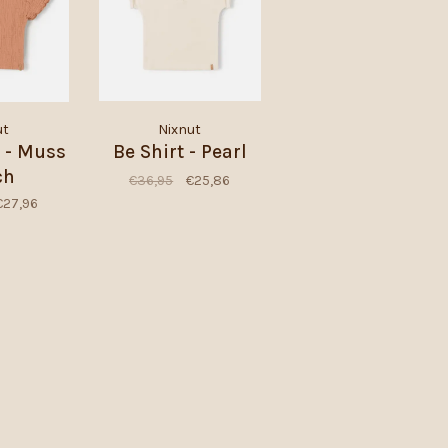
ut
Nixnut
t - Muss
Be Shirt - Pearl
ch
€36,95
€25,86
€27,96