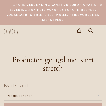
* GRATIS VERZENDING VANAF 75 EURO * GRATIS
LEVERING AAN HUIS VANAF 25 EURO IN BEERSE,
VOSSELAAR, GIERLE, LILLE, MALLE, RIJKEVORSEL EN
MERKSPLAS
0
Producten getagd met shirt
stretch
Toon 1 - 1 van 1
Meest bekeken