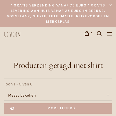
* GRATIS VERZENDING VANAF 75 EURO * GRATIS
LEVERING AAN HUIS VANAF 25 EURO IN BEERSE,
VOSSELAAR, GIERLE, LILLE, MALLE, RIJKEVORSEL EN
MERKSPLAS
0
Producten getagd met shirt
Toon 1 - 0 van 0
Meest bekeken
MORE FILTERS