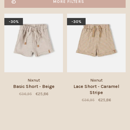
MORE FILTERS
-30%
-30%
Nixnut
Nixnut
Basic Short - Beige
Lace Short - Caramel
Stripe
€36,95
€25,86
€36,95
€25,86