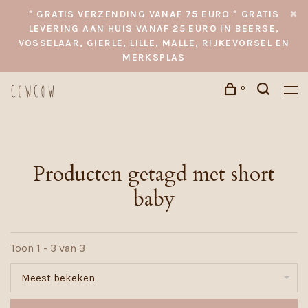
* GRATIS VERZENDING VANAF 75 EURO * GRATIS
LEVERING AAN HUIS VANAF 25 EURO IN BEERSE,
VOSSELAAR, GIERLE, LILLE, MALLE, RIJKEVORSEL EN
MERKSPLAS
0
Producten getagd met short
baby
Toon 1 - 3 van 3
Meest bekeken