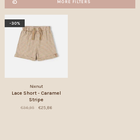
MORE FILTERS
-30%
Nixnut
Lace Short - Caramel
Stripe
€36,95
€25,86