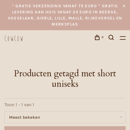
* GRATIS VERZENDING VANAF 75 EURO * GRATIS
LEVERING AAN HUIS VANAF 25 EURO IN BEERSE,
VOSSELAAR, GIERLE, LILLE, MALLE, RIJKEVORSEL EN
MERKSPLAS
0
Producten getagd met short
uniseks
Toon 1 - 1 van 1
Meest bekeken