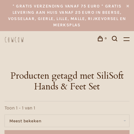
* GRATIS VERZENDING VANAF 75 EURO * GRATIS
LEVERING AAN HUIS VANAF 25 EURO IN BEERSE,
VOSSELAAR, GIERLE, LILLE, MALLE, RIJKEVORSEL EN
MERKSPLAS
0
Producten getagd met SiliSoft
Hands & Feet Set
Toon 1 - 1 van 1
Meest bekeken