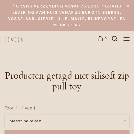
* GRATIS VERZENDING VANAF 75 EURO * GRATIS
LEVERING AAN HUIS VANAF 25 EURO IN BEERSE,
VOSSELAAR, GIERLE, LILLE, MALLE, RIJKEVORSEL EN
MERKSPLAS
0
Producten getagd met silisoft zip
pull toy
Toon 1 - 1 van 1
Meest bekeken