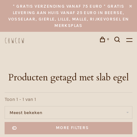
* GRATIS VERZENDING VANAF 75 EURO * GRATIS
LEVERING AAN HUIS VANAF 25 EURO IN BEERSE,
VOSSELAAR, GIERLE, LILLE, MALLE, RIJKEVORSEL EN
MERKSPLAS
0
Producten getagd met slab egel
Toon 1 - 1 van 1
Meest bekeken
MORE FILTERS