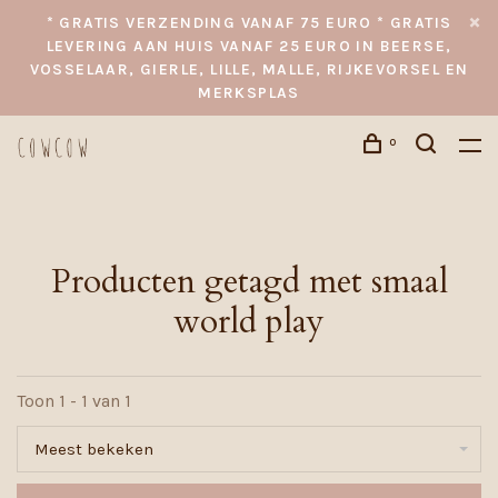
* GRATIS VERZENDING VANAF 75 EURO * GRATIS
LEVERING AAN HUIS VANAF 25 EURO IN BEERSE,
VOSSELAAR, GIERLE, LILLE, MALLE, RIJKEVORSEL EN
MERKSPLAS
0
Producten getagd met smaal
world play
Toon 1 - 1 van 1
Meest bekeken