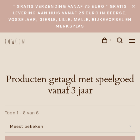
* GRATIS VERZENDING VANAF 75 EURO * GRATIS
LEVERING AAN HUIS VANAF 25 EURO IN BEERSE,
VOSSELAAR, GIERLE, LILLE, MALLE, RIJKEVORSEL EN
MERKSPLAS
0
Producten getagd met speelgoed
vanaf 3 jaar
Toon 1 - 6 van 6
Meest bekeken