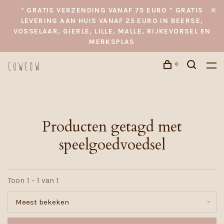
* GRATIS VERZENDING VANAF 75 EURO * GRATIS
LEVERING AAN HUIS VANAF 25 EURO IN BEERSE,
VOSSELAAR, GIERLE, LILLE, MALLE, RIJKEVORSEL EN
MERKSPLAS
0
Producten getagd met
speelgoedvoedsel
Toon 1 - 1 van 1
Meest bekeken