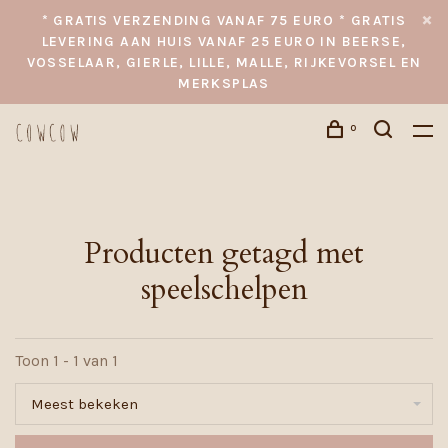
* GRATIS VERZENDING VANAF 75 EURO * GRATIS
LEVERING AAN HUIS VANAF 25 EURO IN BEERSE,
VOSSELAAR, GIERLE, LILLE, MALLE, RIJKEVORSEL EN
MERKSPLAS
0
Producten getagd met
speelschelpen
Toon 1 - 1 van 1
Meest bekeken