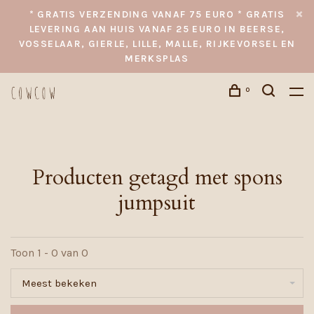
* GRATIS VERZENDING VANAF 75 EURO * GRATIS
LEVERING AAN HUIS VANAF 25 EURO IN BEERSE,
VOSSELAAR, GIERLE, LILLE, MALLE, RIJKEVORSEL EN
MERKSPLAS
0
Producten getagd met spons
jumpsuit
Toon 1 - 0 van 0
Meest bekeken