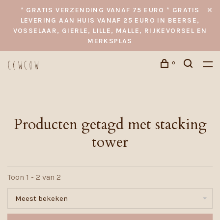
* GRATIS VERZENDING VANAF 75 EURO * GRATIS
LEVERING AAN HUIS VANAF 25 EURO IN BEERSE,
VOSSELAAR, GIERLE, LILLE, MALLE, RIJKEVORSEL EN
MERKSPLAS
0
Producten getagd met stacking
tower
Toon 1 - 2 van 2
Meest bekeken