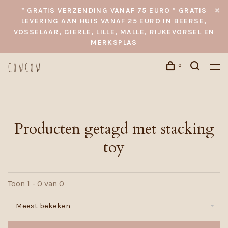
* GRATIS VERZENDING VANAF 75 EURO * GRATIS
LEVERING AAN HUIS VANAF 25 EURO IN BEERSE,
VOSSELAAR, GIERLE, LILLE, MALLE, RIJKEVORSEL EN
MERKSPLAS
0
Producten getagd met stacking
toy
Toon 1 - 0 van 0
Meest bekeken