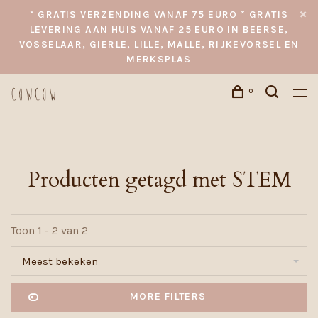
* GRATIS VERZENDING VANAF 75 EURO * GRATIS
LEVERING AAN HUIS VANAF 25 EURO IN BEERSE,
VOSSELAAR, GIERLE, LILLE, MALLE, RIJKEVORSEL EN
MERKSPLAS
0
Producten getagd met STEM
Toon 1 - 2 van 2
Meest bekeken
MORE FILTERS