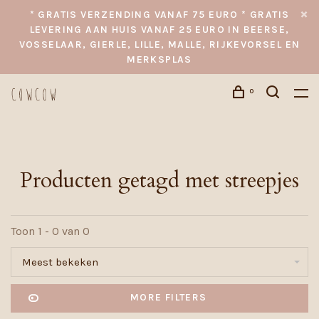
* GRATIS VERZENDING VANAF 75 EURO * GRATIS
LEVERING AAN HUIS VANAF 25 EURO IN BEERSE,
VOSSELAAR, GIERLE, LILLE, MALLE, RIJKEVORSEL EN
MERKSPLAS
0
Producten getagd met streepjes
Toon 1 - 0 van 0
Meest bekeken
MORE FILTERS