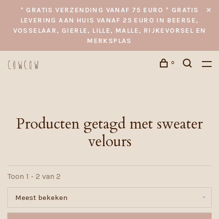
* GRATIS VERZENDING VANAF 75 EURO * GRATIS
LEVERING AAN HUIS VANAF 25 EURO IN BEERSE,
VOSSELAAR, GIERLE, LILLE, MALLE, RIJKEVORSEL EN
MERKSPLAS
0
Producten getagd met sweater
velours
Toon 1 - 2 van 2
Meest bekeken