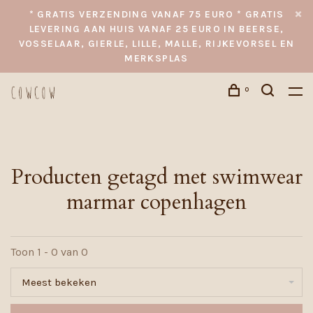
* GRATIS VERZENDING VANAF 75 EURO * GRATIS
LEVERING AAN HUIS VANAF 25 EURO IN BEERSE,
VOSSELAAR, GIERLE, LILLE, MALLE, RIJKEVORSEL EN
MERKSPLAS
0
Producten getagd met swimwear
marmar copenhagen
Toon 1 - 0 van 0
Meest bekeken