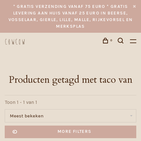
* GRATIS VERZENDING VANAF 75 EURO * GRATIS
LEVERING AAN HUIS VANAF 25 EURO IN BEERSE,
VOSSELAAR, GIERLE, LILLE, MALLE, RIJKEVORSEL EN
MERKSPLAS
0
Producten getagd met taco van
Toon 1 - 1 van 1
Meest bekeken
MORE FILTERS