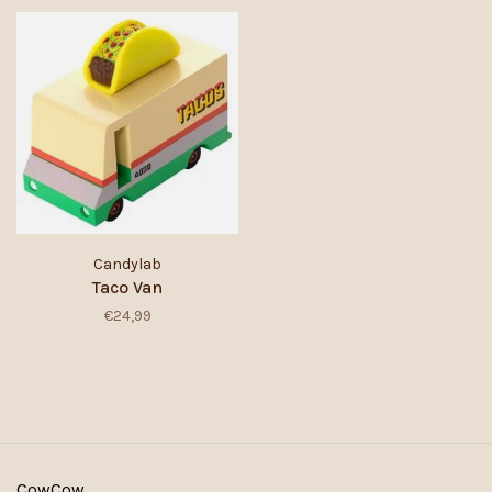
Candylab
Taco Van
€24,99
CowCow