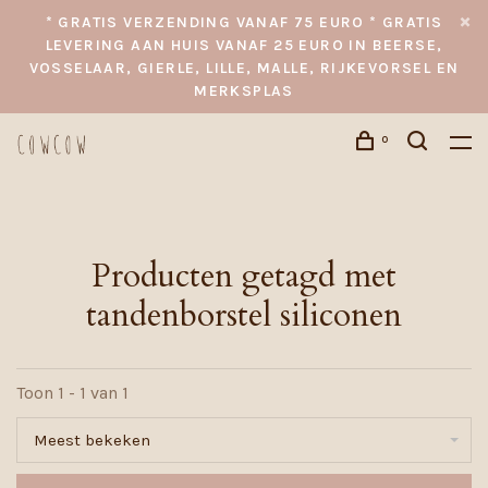
* GRATIS VERZENDING VANAF 75 EURO * GRATIS
LEVERING AAN HUIS VANAF 25 EURO IN BEERSE,
VOSSELAAR, GIERLE, LILLE, MALLE, RIJKEVORSEL EN
MERKSPLAS
0
Producten getagd met
tandenborstel siliconen
Toon 1 - 1 van 1
Meest bekeken