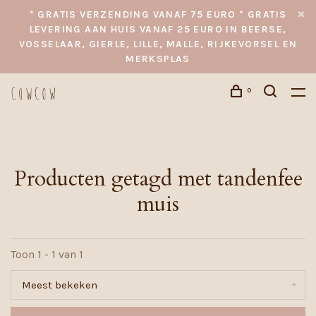
* GRATIS VERZENDING VANAF 75 EURO * GRATIS
LEVERING AAN HUIS VANAF 25 EURO IN BEERSE,
VOSSELAAR, GIERLE, LILLE, MALLE, RIJKEVORSEL EN
MERKSPLAS
0
Producten getagd met tandenfee
muis
Toon 1 - 1 van 1
Meest bekeken