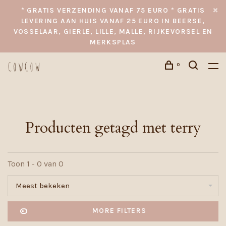
* GRATIS VERZENDING VANAF 75 EURO * GRATIS
LEVERING AAN HUIS VANAF 25 EURO IN BEERSE,
VOSSELAAR, GIERLE, LILLE, MALLE, RIJKEVORSEL EN
MERKSPLAS
0
Producten getagd met terry
Toon 1 - 0 van 0
Meest bekeken
MORE FILTERS