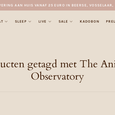
VERING AAN HUIS VANAF 25 EURO IN BEERSE, VOSSELAAR, 
AT
SLEEP
LIVE
SALE
KADOBON
PRE
ucten getagd met The An
Observatory