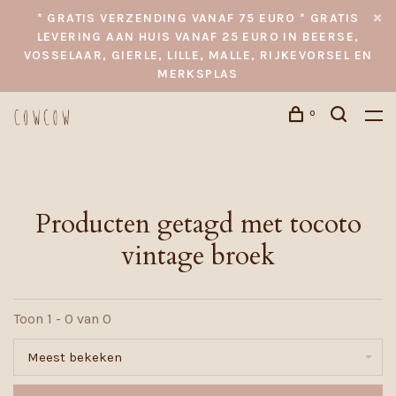
* GRATIS VERZENDING VANAF 75 EURO * GRATIS
LEVERING AAN HUIS VANAF 25 EURO IN BEERSE,
VOSSELAAR, GIERLE, LILLE, MALLE, RIJKEVORSEL EN
MERKSPLAS
0
Producten getagd met tocoto
vintage broek
Toon 1 - 0 van 0
Meest bekeken