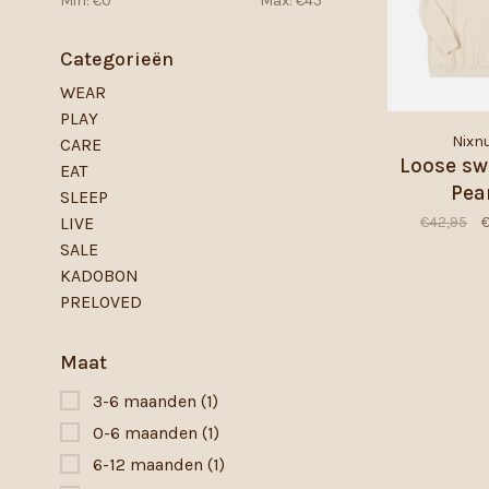
Min: €
0
Max: €
45
Categorieën
WEAR
PLAY
Nixn
CARE
Loose sw
EAT
Pea
SLEEP
€42,95
LIVE
SALE
KADOBON
PRELOVED
Maat
3-6 maanden
(1)
0-6 maanden
(1)
6-12 maanden
(1)