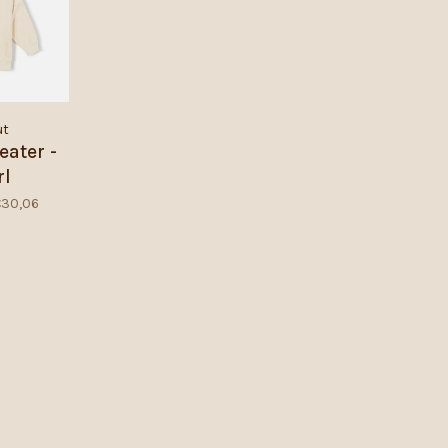
ut
eater -
rl
€30,06